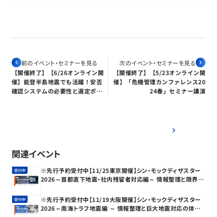
前のイベント・セミナーを見る
次のイベント・セミナーを見る
【開催終了】【6/26オンライン開
【開催終了】【5/23オンライン開
催】能登半島地震でも活躍！安否
催】「危機管理カンファレンス20
確認システムの必要性と選定ポイ
24春」セミナー講演
ント解説セミナー～新バージョン
『エマージェンシーコール』も紹
介～
すべてのイベント・セミナーを見る
関連イベント
※先行予約受付中【11/25東京開催】シン・モックディザスター
受付中
2026～首都直下地震・社内残留者対応編～ 情報整理と限界状
況における意思決定の体験演習
※先行予約受付中【11/19大阪開催】シン・モックディザスター
受付中
2026～南海トラフ地震編 ～ 情報整理と巨大地震対応の体験
演習