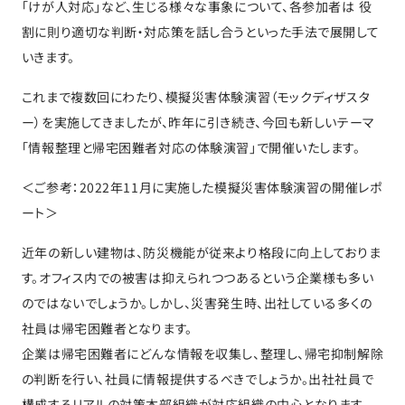
「けが人対応」など、生じる様々な事象について、各参加者は 役
割に則り適切な判断・対応策を話し合うといった手法で展開して
いきます。
これまで複数回にわたり、模擬災害体験演習（モックディザスタ
ー）を実施してきましたが、昨年に引き続き、今回も新しいテーマ
「情報整理と帰宅困難者対応の体験演習」で開催いたします。
＜ご参考：
2022年11月に実施した模擬災害体験演習の開催レポ
ート
＞
近年の新しい建物は、防災機能が従来より格段に向上しておりま
す。オフィス内での被害は抑えられつつあるという企業様も多い
のではないでしょうか。しかし、災害発生時、出社している多くの
社員は帰宅困難者となります。
企業は帰宅困難者にどんな情報を収集し、整理し、帰宅抑制解除
の判断を行い、社員に情報提供するべきでしょうか。出社社員で
構成するリアルの対策本部組織が対応組織の中心となります。