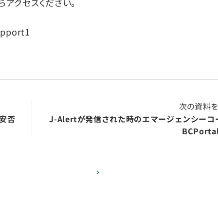
らアクセスください。
upport1
次の資料
安否
J-Alertが発信された時のエマージェンシーコ
BCPort
お役立ち資料を見る