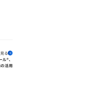
を見る
ール®、
alの活用