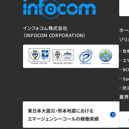
インフォコム株式会社
ホー
（INFOCOM CORPORATION）
ソリ
危
エ
BC
Sp
防
業界
東日本大震災・熊本地震における
エマージェンシーコールの稼働実績