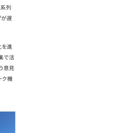
時系列
グが遅
化を進
集で活
いう意見
ーク機