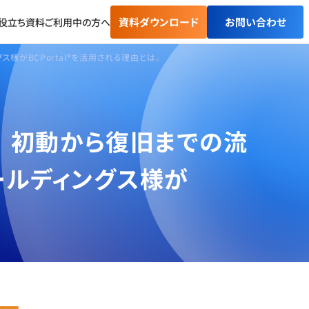
資料ダウンロード
お問い合わせ
役立ち資料
ご利用中の方へ
がBCPortal®を活用される理由とは。
 初動から復旧までの流
ールディングス様が