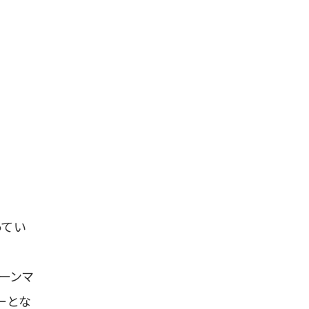
ってい
ーンマ
ーとな