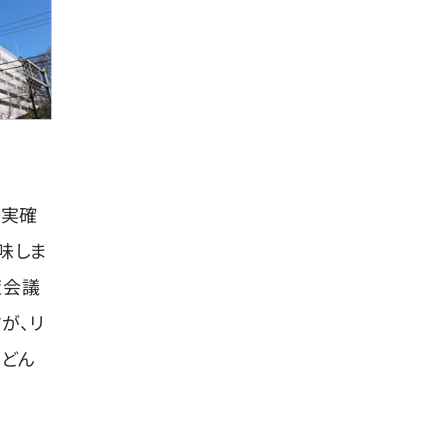
事実確
味しま
策会議
が、リ
んどん