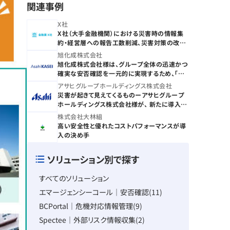
関連事例
X社
X社（大手金融機関）における災害時の情報集
約・経営層への報告工数削減、災害対策の改善
サイクル構築
旭化成株式会社
旭化成株式会社様は、グループ全体の迅速かつ
確実な安否確認を一元的に実現するため、「エ
マージェンシーコール」で再構築
アサヒグループホールディングス株式会社
災害が起きて見えてくるものーアサヒグループ
ホールディングス株式会社様が、 新たに導入し
た仕組み
株式会社大林組
高い安全性と優れたコストパフォーマンスが導
入の決め手
ソリューション別で探す
すべてのソリューション
エマージェンシーコール｜安否確認(11)
BCPortal｜危機対応情報管理(9)
Spectee｜外部リスク情報収集(2)